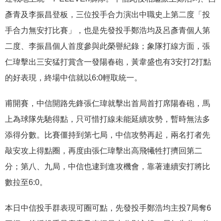
彥青及李振昌登板，三位投手合力演出中職史上第二度「投
手合力無安打比賽」，也是先發投手鄭浩均及呂彥青個人第
二度、李振昌個人首度參與此榮譽紀錄；象隊打線方面，張
仁瑋擊出三安猛打賞含一發陽春砲，黃韋盛也有3安打2打點
的好表現，終場中信就以6:0輕取統一。
甫開賽，中信開路先鋒張仁瑋就擊出首局首打席陽春砲，馬
上為球隊先馳得點，只可惜打線未能延續攻勢，暫時無法多
添得分數。比賽僵持到第七局，中信攻勢再起，兩名打者先
敲安攻上得點圈，再度由張仁瑋擊出高飛犧牲打擠回第二
分；第八、九局，中信也逮到進攻機會，靠著連續安打將比
數拉至6:0。
本日中信投手群表現可圈可點，先發投手鄭浩均主投7局奪6