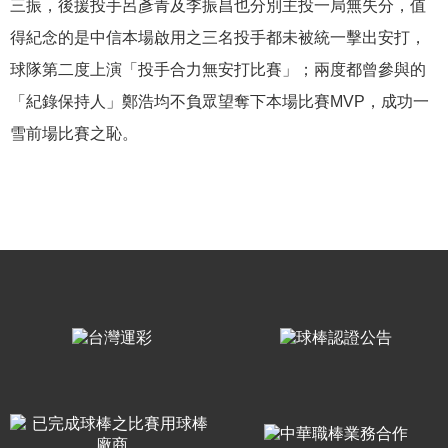
三振，後援投手呂彥青及李振昌也分別主投一局無失分，值
得紀念的是中信本場啟用之三名投手都未被統一擊出安打，
球隊第二度上演「投手合力無安打比賽」；兩度都曾參與的
「紀錄保持人」鄭浩均不負眾望奪下本場比賽MVP，成功一
雪前場比賽之恥。