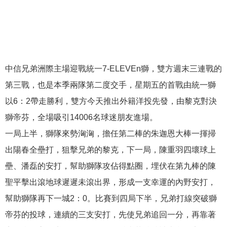
中信兄弟洲際主場迎戰統一7-ELEVEn獅，雙方週末三連戰的
第三戰，也是本季兩隊第二度交手，星期五的首戰由統一獅
以6：2帶走勝利，雙方今天推出外籍洋投先發，由黎克對決
獅帝芬，全場吸引14006名球迷朋友進場。
一局上半，獅隊來勢洶洶，擔任第二棒的朱迦恩大棒一揮掃
出陽春全壘打，狙擊兄弟的黎克，下一局，陳重羽四壞球上
壘、潘磊的安打，幫助獅隊攻佔得點圈，埋伏在第九棒的陳
聖平擊出滾地球遲遲未滾出界，形成一支幸運的內野安打，
幫助獅隊再下一城2：0。比賽到四局下半，兄弟打線突破獅
帝芬的投球，連續的三支安打，先使兄弟追回一分，再靠著