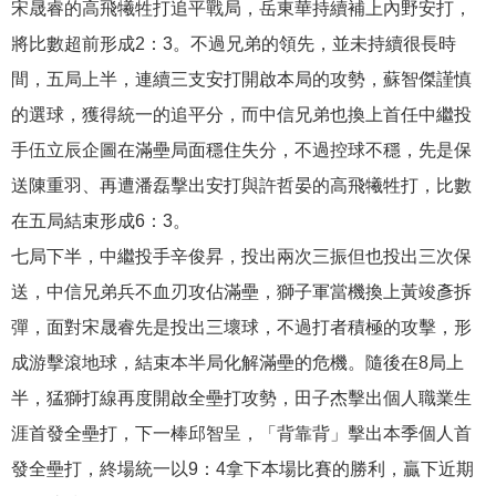
宋晟睿的高飛犧牲打追平戰局，岳東華持續補上內野安打，
將比數超前形成2：3。不過兄弟的領先，並未持續很長時
間，五局上半，連續三支安打開啟本局的攻勢，蘇智傑謹慎
的選球，獲得統一的追平分，而中信兄弟也換上首任中繼投
手伍立辰企圖在滿壘局面穩住失分，不過控球不穩，先是保
送陳重羽、再遭潘磊擊出安打與許哲晏的高飛犧牲打，比數
在五局結束形成6：3。
七局下半，中繼投手辛俊昇，投出兩次三振但也投出三次保
送，中信兄弟兵不血刃攻佔滿壘，獅子軍當機換上黃竣彥拆
彈，面對宋晟睿先是投出三壞球，不過打者積極的攻擊，形
成游擊滾地球，結束本半局化解滿壘的危機。隨後在8局上
半，猛獅打線再度開啟全壘打攻勢，田子杰擊出個人職業生
涯首發全壘打，下一棒邱智呈，「背靠背」擊出本季個人首
發全壘打，終場統一以9：4拿下本場比賽的勝利，贏下近期