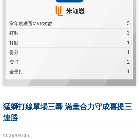
朱迦恩
5
當年度獲選MVP次數
3
打數
1
打點
1
得分
2
安打
1
全壘打
猛獅打線單場三轟 滿壘合力守成喜提三
連勝
2026/04/05