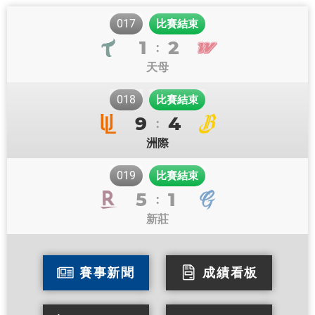
017
比賽結束
1
2
:
天母
018
比賽結束
9
4
:
洲際
019
比賽結束
5
1
:
新莊
賽事新聞
成績看板