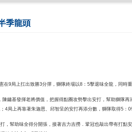
半季龍頭
陳傑憲在9局上扛出致勝3分彈，獅隊終場以8：5擊退味全龍，同時
，陳鏞基發揮老將價值，把握得點圈攻勢擊出安打，幫助獅隊再添
；4局上再靠著朱迦恩、邱智呈的安打再添分數，獅隊取得5：0
安打，幫助味全得分開張，接著吉力吉撈．鞏冠也敲出帶有打點安