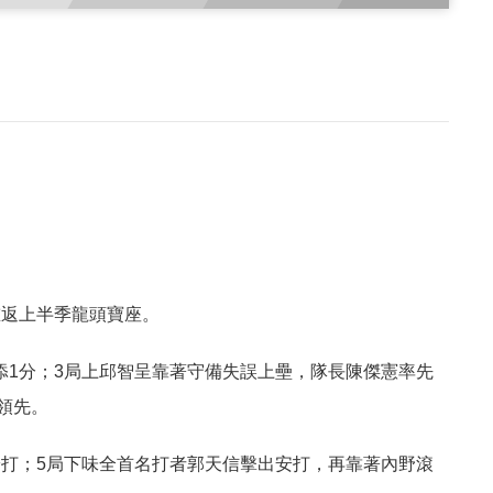
重返上半季龍頭寶座。
1分；3局上邱智呈靠著守備失誤上壘，隊長陳傑憲率先
領先。
打；5局下味全首名打者郭天信擊出安打，再靠著內野滾