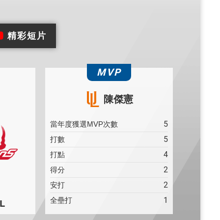
精彩短片
MVP
陳傑憲
5
當年度獲選MVP次數
5
打數
4
打點
2
得分
2
安打
1
全壘打
L