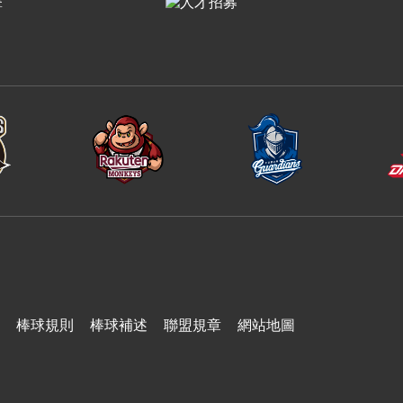
台鋼雄鷹
棒球規則
棒球補述
聯盟規章
網站地圖