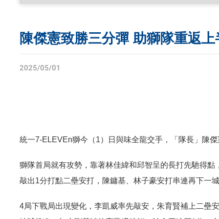
陳傑憲致勝三分彈 助獅隊重返上
2025/05/01
統一7-ELEVEn獅今（1）日與味全龍交手，「隊長」
獅隊首局就有攻勢，靠著林佳緯和邱智呈的長打先馳得點
敲出1分打點二壘安打，陳鏞基、林子豪安打串連再下一城
4局下戰局出現變化，李凱威率先敲安，朱育賢補上二壘