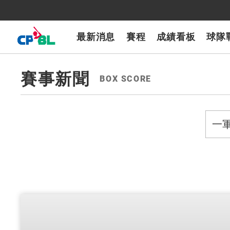
CPBLTV
7-ELEVEn獅
樂天桃猿
富邦悍將
味全龍
台鋼雄鷹
最新消息
賽程
成績看板
球隊
賽事新聞
BOX SCORE
evious
next