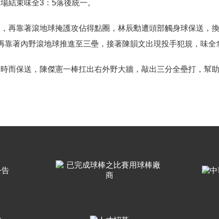
場結束味全3：5落後統一。
後，再靠著滾地球掩護攻佔得點圈，林辰勳遭頭部觸身球保送，
再靠著內野滾地球推進至三壘，接著陳韻文出現投手犯規，味全拿
時而保送，陳傑憲一棒扛出右外野大牆，敲出三分全壘打，幫助