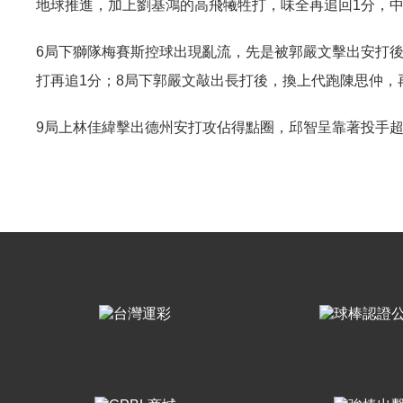
地球推進，加上劉基鴻的高飛犧牲打，味全再追回1分，中
6局下獅隊梅賽斯控球出現亂流，先是被郭嚴文擊出安打
打再追1分；8局下郭嚴文敲出長打後，換上代跑陳思仲，
9局上林佳緯擊出德州安打攻佔得點圈，邱智呈靠著投手超