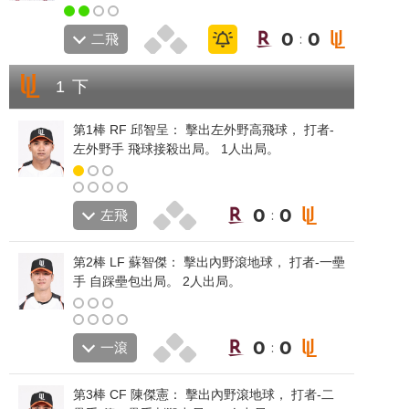
0
0
二飛
:
1 下
第1棒 RF
邱智呈
： 擊出左外野高飛球， 打者-
左外野手 飛球接殺出局。 1人出局。
0
0
左飛
:
第2棒 LF
蘇智傑
： 擊出內野滾地球， 打者-一壘
手 自踩壘包出局。 2人出局。
0
0
一滾
:
第3棒 CF
陳傑憲
： 擊出內野滾地球， 打者-二