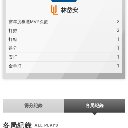
林岱安
2
當年度獲選MVP次數
3
打數
1
打點
1
得分
1
安打
1
全壘打
得分紀錄
各局紀錄
各局紀錄
ALL PLAYS